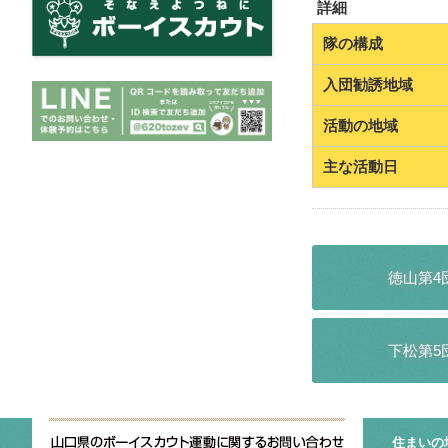
詳細
隊の構成
入団勧誘地域
活動の地域
主な活動日
徳山第4
下松第5
住まいの