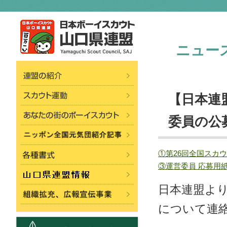
ニュー
【日本連
委員の公
①第26回全国スカ
③運営委員 応募用
日本連盟よ
について連