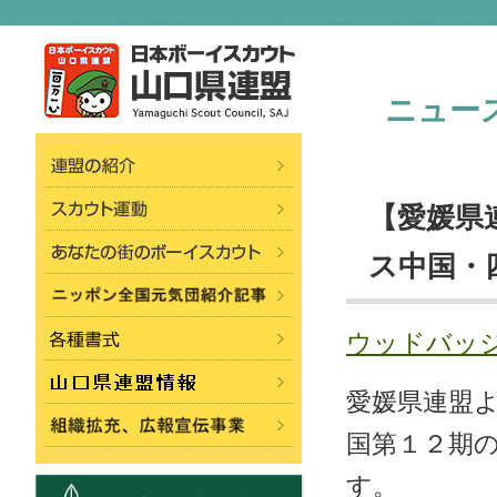
ニュー
【愛媛県
ス中国・
ウッドバッ
愛媛県連盟
国第１２期
す。