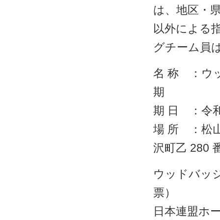
は、地区・
以外による
グチーム員
名 称 ：
期
期 日 ：令
場 所 ：松
沢町乙 280
ウッドバッ
票）
日本連盟ホ