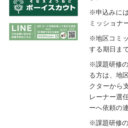
※申込みに
ミッショナ
※地区コミ
する期日ま
※課題研修
る方は、地
クターから
レーナー選
ーへ依頼の
※課題研修