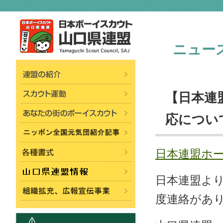
ニュー
【日本連
応につい
日本連盟ホ
日本連盟よ
度連絡があ