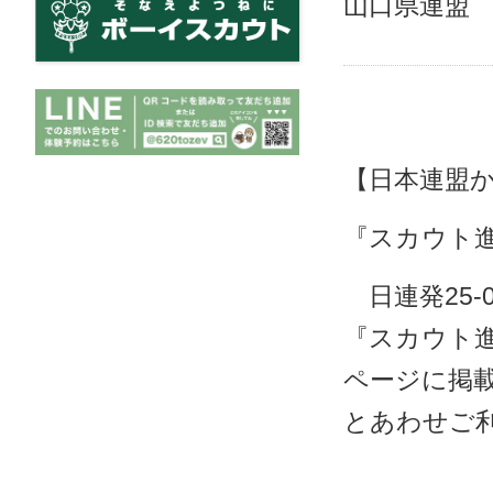
山口県連盟
【日本連盟
『スカウト
日連発25-
『スカウト
ページに掲
とあわせご