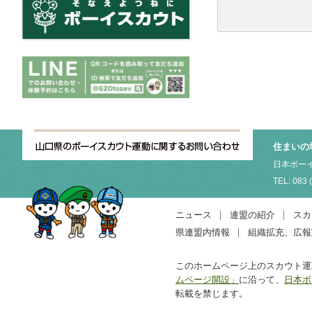
住まいの
日本ボーイ
TEL: 083 
ニュース
連盟の紹介
スカ
県連盟内情報
組織拡充、広報
このホームページ上のスカウト運
ムページ開設」
に沿って、
日本ボ
転載を禁じます。